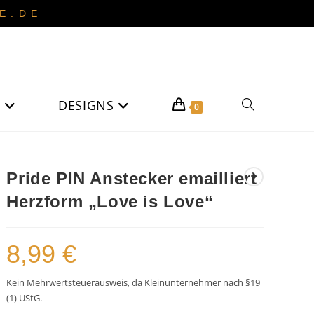
 . D E
DESIGNS
Website-
0
Suche
Pride PIN Anstecker emailliert
Herzform „Love is Love“
umschalten
8,99
€
Kein Mehrwertsteuerausweis, da Kleinunternehmer nach §19
(1) UStG.