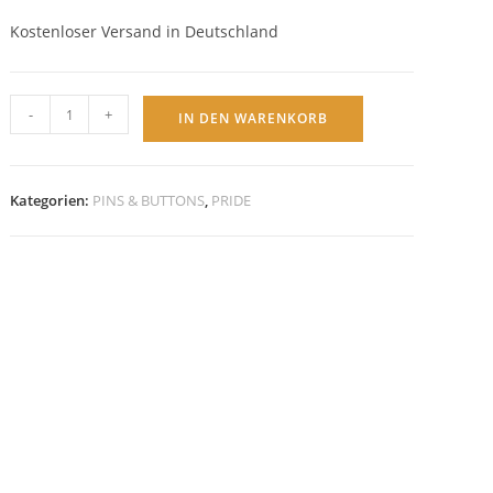
Kostenloser Versand in Deutschland
Pride
-
+
IN DEN WARENKORB
PIN
Anstecker
emailliert
Kategorien:
PINS & BUTTONS
,
PRIDE
Herzform
"Love
is
Love"
Menge