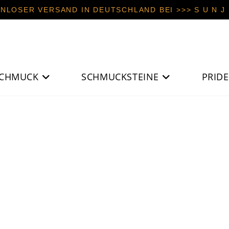
NLOSER VERSAND IN DEUTSCHLAND BEI >>> S U N J E
CHMUCK
SCHMUCKSTEINE
PRIDE