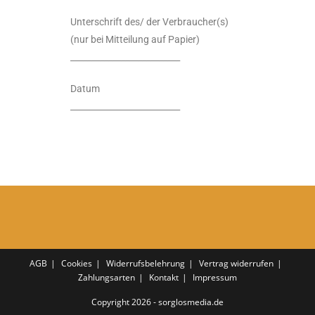
Unterschrift des/ der Verbraucher(s)
(nur bei Mitteilung auf Papier)
__________________________
Datum
__________________________
AGB
Cookies
Widerrufsbelehrung
Vertrag widerrufen
Zahlungsarten
Kontakt
Impressum
Copyright 2026 - sorglosmedia.de