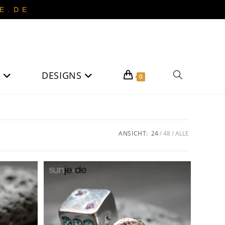
 . D E
DESIGNS
Website-
0
Suche
ANSICHT:
24
48
ALLE
umschalten