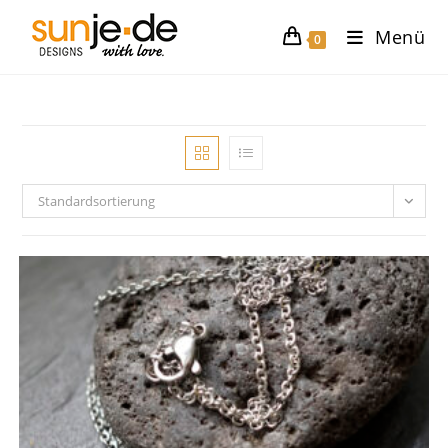
Zum
Menü
Inhalt
0
springen
Standardsortierung