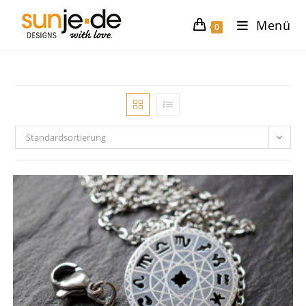
Zum
Menü
Inhalt
0
springen
Standardsortierung