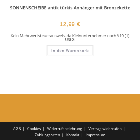
SONNENSCHEIBE antik türkis Anhänger mit Bronzekette
12,99
€
Kein Mehrwertsteuerausweis, da Kleinunternehmer nach §19 (1)
UStG.
In den Warenkorb
AGB
Cookies
Widerrufsbelehrung
Vertrag widerrufen
Zahlungsarten
Kontakt
Impressum