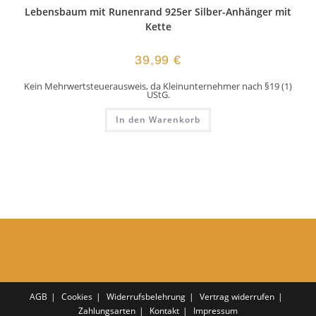
Lebensbaum mit Runenrand 925er Silber-Anhänger mit
Kette
39,99
€
Kein Mehrwertsteuerausweis, da Kleinunternehmer nach §19 (1)
UStG.
In den Warenkorb
AGB
Cookies
Widerrufsbelehrung
Vertrag widerrufen
Zahlungsarten
Kontakt
Impressum