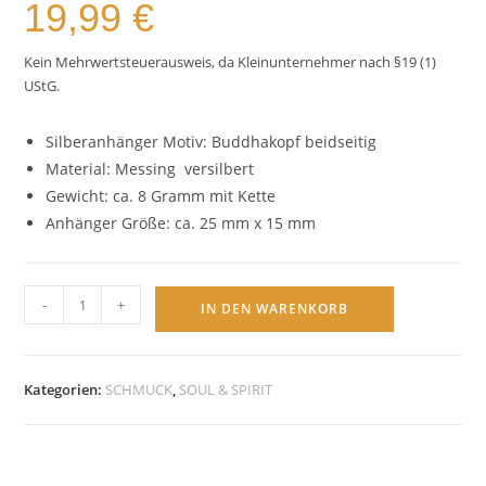
19,99
€
Kein Mehrwertsteuerausweis, da Kleinunternehmer nach §19 (1)
UStG.
Silberanhänger Motiv: Buddhakopf beidseitig
Material: Messing versilbert
Gewicht: ca. 8 Gramm mit Kette
Anhänger Größe: ca. 25 mm x 15 mm
BUDDHAKOPF
-
+
IN DEN WARENKORB
–
Anhänger
versilbert
Kategorien:
SCHMUCK
,
SOUL & SPIRIT
mit
Edelstahlkette
Menge