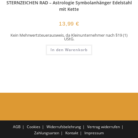
STERNZEICHEN RAD – Astrologie Symbolanhänger Edelstahl
mit Kette
13,99
€
Kein Mehrwertsteuerausweis, da Kleinunternehmer nach §19 (1)
UStG.
In den Warenkorb
AGB
Cookies
Widerrufsbelehrung
Vertrag widerrufen
Zahlungsarten
Kontakt
Impressum