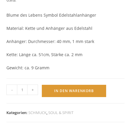
UStG.
Blume des Lebens Symbol Edelstahlanhänger
Material: Kette und Anhänger aus Edelstahl
Anhänger: Durchmesser: 40 mm, 1 mm stark
Kette: Länge ca. 51cm, Stärke ca. 2 mm
Gewicht: ca. 9 Gramm
BLUME
-
+
IN DEN WARENKORB
DES
LEBENS
–
Kategorien:
SCHMUCK
,
SOUL & SPIRIT
Symbolanhänger
mit