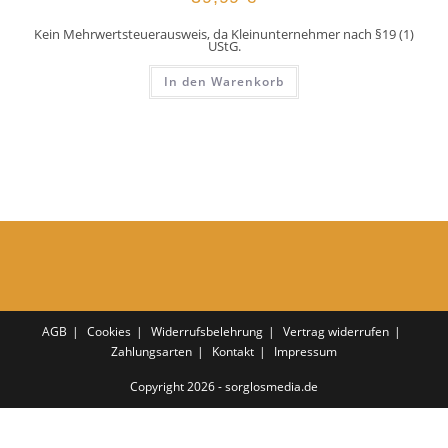
Kein Mehrwertsteuerausweis, da Kleinunternehmer nach §19 (1)
UStG.
In den Warenkorb
AGB
Cookies
Widerrufsbelehrung
Vertrag widerrufen
Zahlungsarten
Kontakt
Impressum
Copyright 2026 - sorglosmedia.de