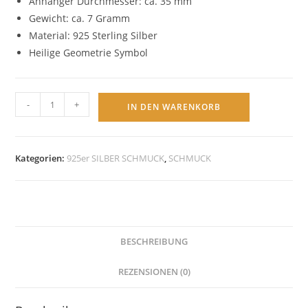
Anhänger Durchmesser: ca. 35 mm
Gewicht: ca. 7 Gramm
Material: 925 Sterling Silber
Heilige Geometrie Symbol
Lebensblume
-
+
IN DEN WARENKORB
Ornamentrand
Anhänger
mit
Kategorien:
925er SILBER SCHMUCK
,
SCHMUCK
Kette
925er
Sterling
Silber
Menge
BESCHREIBUNG
REZENSIONEN (0)