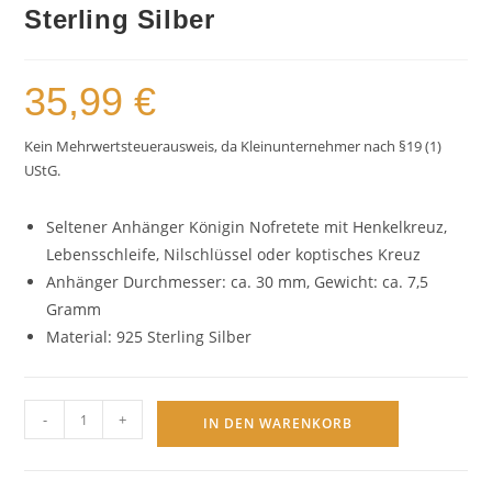
Sterling Silber
35,99
€
Kein Mehrwertsteuerausweis, da Kleinunternehmer nach §19 (1)
UStG.
Seltener Anhänger Königin Nofretete mit Henkelkreuz,
Lebensschleife, Nilschlüssel oder koptisches Kreuz
Anhänger Durchmesser: ca. 30 mm, Gewicht: ca. 7,5
Gramm
Material: 925 Sterling Silber
Ankh
-
+
IN DEN WARENKORB
Nofretete
ägyptischer