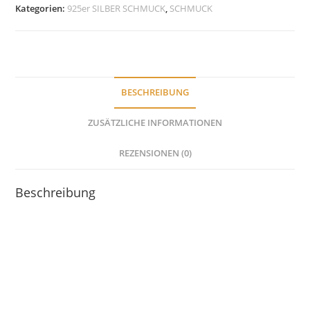
Anhänger
Kategorien:
925er SILBER SCHMUCK
,
SCHMUCK
mit
Kette
925er
Sterling
Silber
BESCHREIBUNG
Menge
ZUSÄTZLICHE INFORMATIONEN
REZENSIONEN (0)
Beschreibung