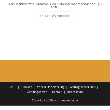
Kein Mehrwertsteuerausweis, da Kleinunternehmer nach §19 (1)
UStG.
In den Warenkorb
AGB
Cookies
Widerrufsbelehrung
Vertrag widerrufen
Zahlungsarten
Kontakt
Impressum
Copyright 2026 - sorglosmedia.de