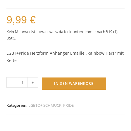
9,99
€
Kein Mehrwertsteuerausweis, da Kleinunternehmer nach §19 (1)
UStG.
LGBT+Pride Herzform Anhänger Emaille „Rainbow Herz“ mit
Kette
LGBTQ+
-
+
IN DEN WARENKORB
Pride
Herzform
Anhänger
Kategorien:
LGBTQ+ SCHMUCK
,
PRIDE
Emaille
"Rainbow
Herz"