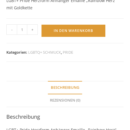
LGBT+ Pride Herzform Anhänger Emaille „Rainbow Herz“
mit Goldkette
LGBTQ+
-
+
IN DEN WARENKORB
Pride
Herzform
Anhänger
Kategorien:
LGBTQ+ SCHMUCK
,
PRIDE
Emaille
"Rainbow
Herz"
mit
Goldkette
BESCHREIBUNG
Menge
REZENSIONEN (0)
Beschreibung
LGBT+ Pride Herzform Anhänger Emaille „Rainbow Herz“