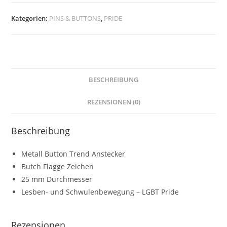
Button
Anstecker
Kategorien:
PINS & BUTTONS
,
PRIDE
Badge
-
LGBT+Pride
Menge
BESCHREIBUNG
REZENSIONEN (0)
Beschreibung
Metall Button Trend Anstecker
Butch Flagge Zeichen
25 mm Durchmesser
Lesben- und Schwulenbewegung – LGBT Pride
Rezensionen