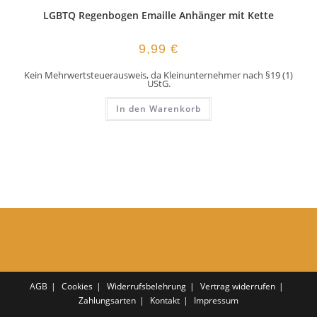
LGBTQ Regenbogen Emaille Anhänger mit Kette
9,99
€
Kein Mehrwertsteuerausweis, da Kleinunternehmer nach §19 (1)
UStG.
In den Warenkorb
AGB
Cookies
Widerrufsbelehrung
Vertrag widerrufen
Zahlungsarten
Kontakt
Impressum