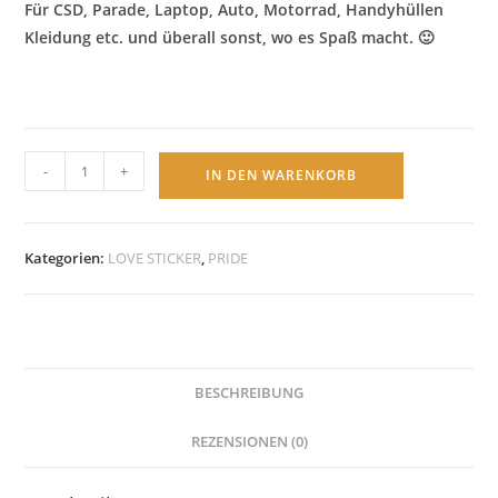
Für CSD, Parade, Laptop, Auto, Motorrad, Handyhüllen
Kleidung etc. und überall sonst, wo es Spaß macht. 🙂
LGBTQ
-
+
IN DEN WARENKORB
Sticker
Rainbow
Heart
Kategorien:
LOVE STICKER
,
PRIDE
10
Stück
Menge
BESCHREIBUNG
REZENSIONEN (0)