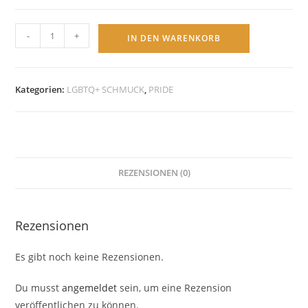
LGBTQ+
-
+
IN DEN WARENKORB
Pride
Herzform
Anhänger
Kategorien:
LGBTQ+ SCHMUCK
,
PRIDE
Emaille
"Rainbow
Herz"
mit
Kette
REZENSIONEN (0)
Menge
Rezensionen
Es gibt noch keine Rezensionen.
Du musst
angemeldet
sein, um eine Rezension
veröffentlichen zu können.