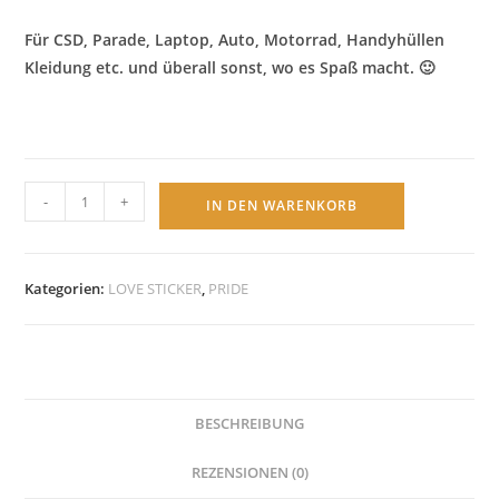
Für CSD, Parade, Laptop, Auto, Motorrad, Handyhüllen
Kleidung etc. und überall sonst, wo es Spaß macht. 🙂
NONBINARY
-
+
IN DEN WARENKORB
Gender
Sticker
10
Kategorien:
LOVE STICKER
,
PRIDE
Stück
Menge
BESCHREIBUNG
REZENSIONEN (0)