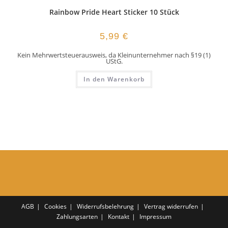
Rainbow Pride Heart Sticker 10 Stück
5,99
€
Kein Mehrwertsteuerausweis, da Kleinunternehmer nach §19 (1)
UStG.
In den Warenkorb
AGB
Cookies
Widerrufsbelehrung
Vertrag widerrufen
Zahlungsarten
Kontakt
Impressum