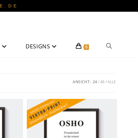
 . D E
DESIGNS
Website-
0
Suche
ANSICHT:
24
48
ALLE
umschalten