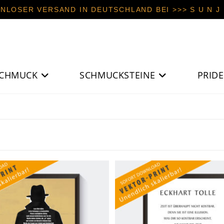
NLOSER VERSAND IN DEUTSCHLAND BEI >>> S U N J E
CHMUCK
SCHMUCKSTEINE
PRIDE