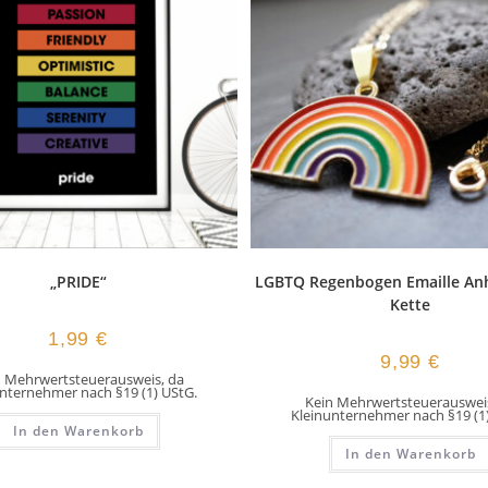
„PRIDE“
LGBTQ Regenbogen Emaille An
Kette
1,99
€
9,99
€
n Mehrwertsteuerausweis, da
nternehmer nach §19 (1) UStG.
Kein Mehrwertsteuerausweis
Kleinunternehmer nach §19 (1
In den Warenkorb
In den Warenkorb