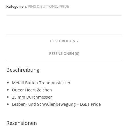
Button
Kategorien:
PINS & BUTTONS
,
PRIDE
Anstecker
Badge
Menge
BESCHREIBUNG
REZENSIONEN (0)
Beschreibung
Metall Button Trend Anstecker
Queer Heart Zeichen
25 mm Durchmesser
Lesben- und Schwulenbewegung – LGBT Pride
Rezensionen