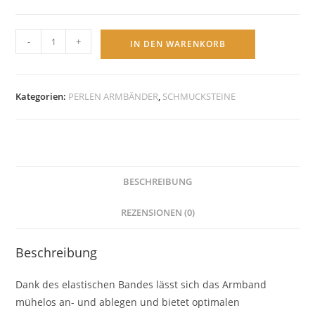
Edelstein
-
+
IN DEN WARENKORB
Armband
Hämatit
türkis
Kategorien:
PERLEN ARMBÄNDER
,
SCHMUCKSTEINE
mit
Elefant
Anhänger
|
Yoga
BESCHREIBUNG
Menge
REZENSIONEN (0)
Beschreibung
Dank des elastischen Bandes lässt sich das Armband
mühelos an- und ablegen und bietet optimalen