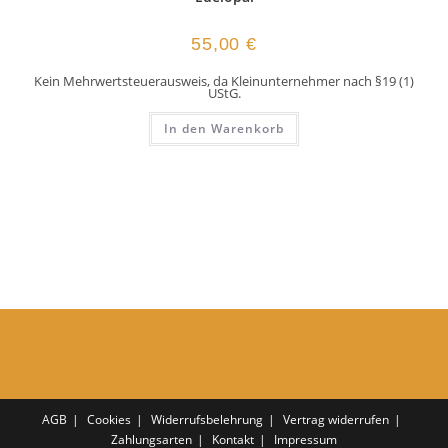
55,00
€
Kein Mehrwertsteuerausweis, da Kleinunternehmer nach §19 (1)
UStG.
In den Warenkorb
AGB
Cookies
Widerrufsbelehrung
Vertrag widerrufen
Zahlungsarten
Kontakt
Impressum