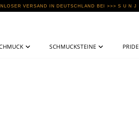
NLOSER VERSAND IN DEUTSCHLAND BEI >>> S U N J E
CHMUCK
SCHMUCKSTEINE
PRIDE