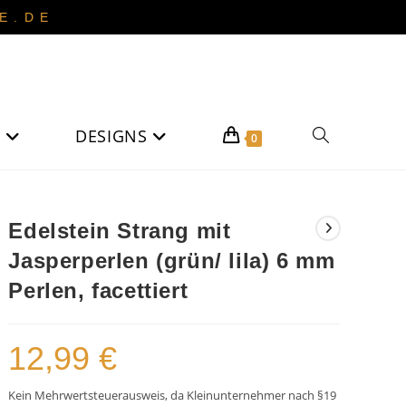
 . D E
DESIGNS
Website-
0
Suche
Edelstein Strang mit
Jasperperlen (grün/ lila) 6 mm
umschalten
Perlen, facettiert
12,99
€
Kein Mehrwertsteuerausweis, da Kleinunternehmer nach §19