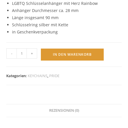
LGBTQ Schlüsselanhänger mit Herz Rainbow
Anhänger Durchmesser ca. 28 mm
Länge insgesamt 90 mm
Schlüsselring silber mit Kette
in Geschenkverpackung
LGBTQ
-
+
IN DEN WARENKORB
Schlüsselanhänger
Herzanhänger
"Rainbow
Kategorien:
KEYCHAINS
,
PRIDE
Herz"
Menge
REZENSIONEN (0)