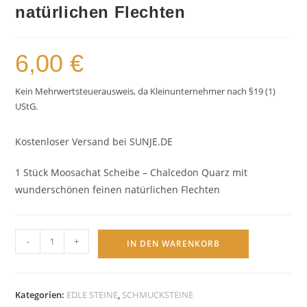
natürlichen Flechten
6,00
€
Kein Mehrwertsteuerausweis, da Kleinunternehmer nach §19 (1)
UStG.
Kostenloser Versand bei SUNJE.DE
1 Stück Moosachat Scheibe – Chalcedon Quarz mit
wunderschönen feinen natürlichen Flechten
Moosachat
-
+
IN DEN WARENKORB
Scheibe
–
Chalcedon
Kategorien:
EDLE STEINE
,
SCHMUCKSTEINE
Quarz