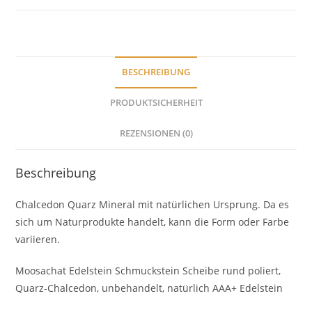
mit
wunderschönen
feinen
natürlichen
BESCHREIBUNG
Flechten
Menge
PRODUKTSICHERHEIT
REZENSIONEN (0)
Beschreibung
Chalcedon Quarz Mineral mit natürlichen Ursprung. Da es
sich um Naturprodukte handelt, kann die Form oder Farbe
variieren.
Moosachat Edelstein Schmuckstein Scheibe rund poliert,
Quarz-Chalcedon, unbehandelt, natürlich AAA+ Edelstein