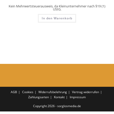
Kein Mehrwertsteuerausweis, da Kleinunternehmer nach §19 (1)
UStG.
In den Warenkorb
AGB
Cookies
Widerrufsbelehrung
Vertrag widerrufen
Zahlungsarten
Kontakt
Impressum
Copyright 2026 - sorglosmedia.de