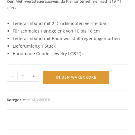
Kein Mehrwertsteuerausweis, da Kleinunternehmer nach §19 (1)
UStG.
Lederarmband mit 2 Druckknöpfen verstellbar
Für schmales Handgelenk von 16 bis 18 cm
Lederarmband mit Baumwollstoff regenbogenfarben
Lieferumfang 1 Stück
Handmade Gender Jewelry LGBTQ+
Rainbow
-
+
IN DEN WARENKORB
Leder
Armband
mit
Kategorie:
ARMBÄNDER
Druckknopf
LGBTQ
-
grau
Menge