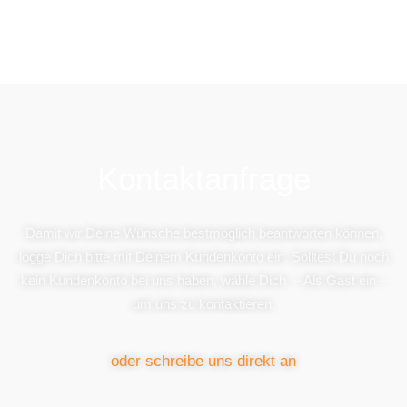
Kontaktanfrage
Damit wir Deine Wünsche bestmöglich beantworten können,
logge Dich bitte mit Deinem Kundenkonto ein. Solltest Du noch
kein Kundenkonto bei uns haben, wähle Dich – Als Gast ein –
um uns zu kontaktieren.
oder schreibe uns direkt an